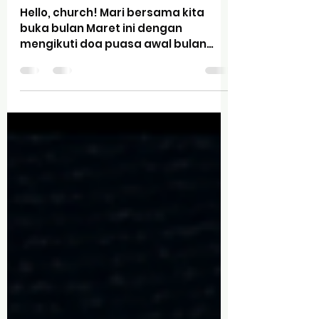
Feb 24, 2025
1 min read
FAST FRIDAY
Hello, church! Mari bersama kita
buka bulan Maret ini dengan
mengikuti doa puasa awal bulan
yaitu #FastFriday dengan tema
“Get...