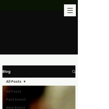
Blog
All Posts
All Posts
Past Event
New Event